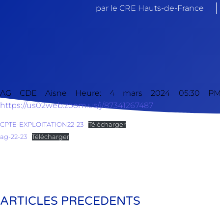
par le CRE Hauts-de-France
AG CDE Aisne Heure: 4 mars 2024 05:30 PM 
https://us02web.zoom.us/j/87341267487
CPTE-EXPLOITATION22-23
Télécharger
ag-22-23
Télécharger
ARTICLES PRECEDENTS