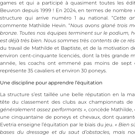
games et qui a participé à quasiment toutes les édi
Beuvron depuis 1999 ! En 2024, en termes de nombre de
structure qui arrive numéro 1 au national. “
Cette a
commente Mathilde Hevin. “
Nous avons glané trois méd
bronze. Toutes nos équipes terminent sur le podium, h
est déjà très bien. Nous sommes très contents de ce résu
du travail de Mathilde et Baptiste, et de la motivation de
environ cent-cinquante licenciés, dont la très grande 
année, les coachs ont emmené pas moins de sept éq
représente 35 cavaliers et environ 30 poneys.
Une discipline pour apprendre l’équitation
La structure s’est taillée une belle réputation en la ma
tête du classement des clubs aux championnats de
généralement assez performants »
, concède Mathilde
une cinquantaine de poneys et chevaux, dont quarante 
Evetria enseigne l’équitation par le biais du jeu.
« Bien s
bases du dressage et du saut d’obstacles, mais n